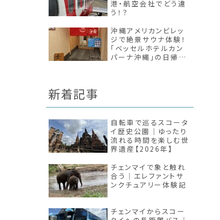
港・航空会社でどう違
う！？
沖縄アメリカンビレッ
ジで絶景サウナ体験！
「ベッセルホテルカン
パーナ沖縄」の日帰り
入浴レビュー
新着記事
自転車で巡るスコータ
イ歴史公園｜ゆったり
流れる時間を楽しむ世
界遺産【2026年】
チェンマイで象と触れ
合う｜エレファントサ
ンクチュアリー体験記
チェンマイからスコー