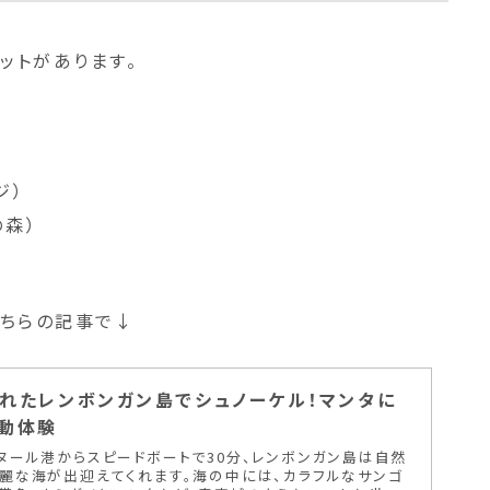
ットがあります。
ジ）
の森）
こちらの記事で↓
れたレンボンガン島でシュノーケル！マンタに
動体験
ヌール港からスピードボートで30分、レンボンガン島は自然
麗な海が出迎えてくれます。海の中には、カラフルなサンゴ