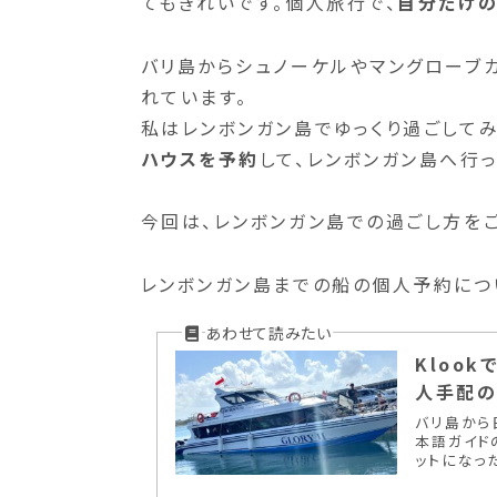
てもきれいです。個人旅行で、
自分だけ
バリ島からシュノーケルやマングローブ
れています。
私はレンボンガン島でゆっくり過ごしてみ
ハウスを予約
して、レンボンガン島へ行っ
今回は、レンボンガン島での過ごし方をご
レンボンガン島までの船の個人予約につ
Kloo
人手配
バリ島から
本語ガイド
ットになっ
時間...