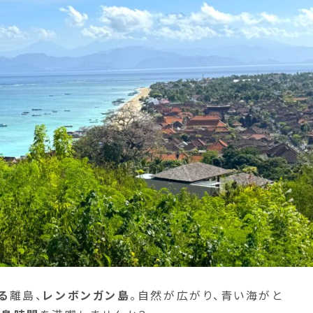
る
離島、
レンボンガン島
。自然が広がり、青い海がと