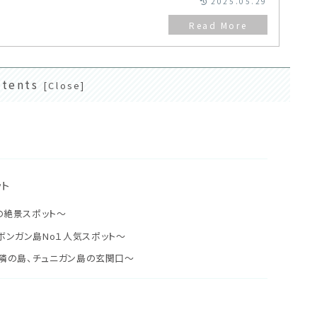
2025.05.29
tents
ット
満点の絶景スポット〜
レンボンガン島No１人気スポット〜
ジ）〜お隣の島、チュニガン島の玄関口〜