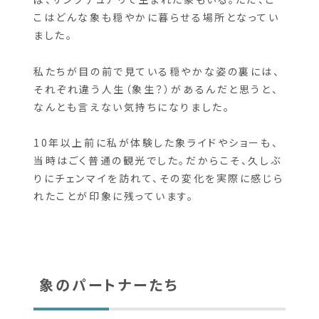
「Living Green Elephant Sanctuary」で暮
らす象の背景も様々です。虐待にあった象もいれ
ば、サンクチュアリで生まれた象もいる。ただ、こ
こはどんな象も穏やかに暮らせる場所となってい
ました。
私たちが目の前で見ている穏やかな姿の裏には、
それぞれ違う人生（象生？）があるんだと思うと、
なんとも言えない気持ちになりました。
10年以上前に私が体験した象ライドやショーも、
当時はごく普通の観光でした。だからこそ、久しぶ
りにチェンマイを訪れて、その変化を実際に感じら
れたことが印象に残っています。