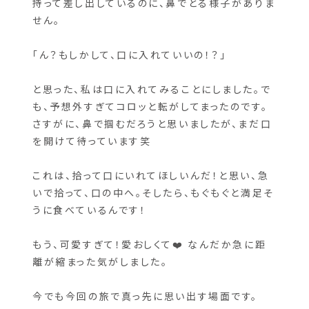
あっという間に持っているメディスンボールは最
後の1個になりました。そんな時、近づいていきた
ある１匹の象が口をパカっと開けています。手に
持って差し出しているのに、鼻でとる様子がありま
せん。
「ん？もしかして、口に入れていいの！？」
と思った、私は口に入れてみることにしました。で
も、予想外すぎてコロッと転がしてまったのです。
さすがに、鼻で掴むだろうと思いましたが、まだ口
を開けて待っています笑
これは、拾って口にいれてほしいんだ！と思い、急
いで拾って、口の中へ。そしたら、もぐもぐと満足そ
うに食べているんです！
もう、可愛すぎて！愛おしくて❤️ なんだか急に距