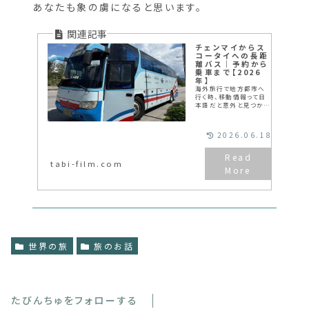
も、今回の旅でその気持ちはもっと深くなった気が
します。もしチェンマイへ行く機会があれば、ぜひ
一度象たちに会いに行ってみてください。きっと、
あなたも象の虜になると思います。
チェンマイからス
コータイへの長距
離バス｜予約から
乗車まで【2026
年】
海外旅行で地方都市へ
行く時、移動情報って日
本語だと意外と見つから
なかったり、情報が古か
ったりすることがありま
す。今回私はチェンマイ
2026.06.18
（chiangmai）からスコ
ータイ（Sukhothai）へ
長距離バス...
tabi-film.com
世界の旅
旅のお話