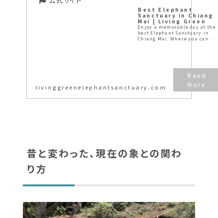
Best Elephant
Sanctuary in Chiang
Mai | Living Green
Enjoy a memorable day at the
best Elephant Sanctuary in
Chiang Mai. Where you can
bond with elephant...
livinggreenelephantsanctuary.com
昔と変わった、現在の象との関わ
り方