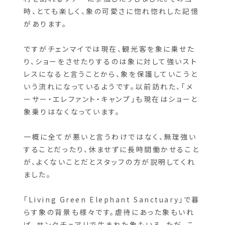
を歩いてもらったり、2013年頃には「メーサー・エ
レファント・キャンプ」という当時人気の象の施設
で象のショーや象に乗って山を超え？少数民族の
村を訪れるツアーに参加したりしました。その当
時、とても楽しく、象の可愛さに惚れ惚れした記憶
があります。
ですがチェンマイでは現在、観光客を象に乗せた
り、ショーをさせたりするのは象に対して強いスト
レスになると言うことから、象を保護していこうと
いう流れになっているようです。以前訪れた、「メ
ーサー・エレファント・キャンプ」も現在はショーと
象乗りはなくなっています。
一概に全てが悪いと言うわけではなく、無理強い
することだったり、休ませずに長時間働かせること
が、よくないことだとスタッフの方が説明してくれ
ました。