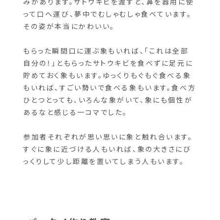
ているんだそうです！
象の肌はゴツゴツしているようでいて、意外と温か
みがあります。サトウキビを渡すと、鼻を器用に使
って口へ運び、夢中でむしゃむしゃ食べています。
その姿が本当にかわいい。
もらった瞬間口に運ぶ象もいれば、「これは全部
自分の！」ともらったサトウキビを食べずに足元に
貯めておく象もいます。ゆっくりもぐもぐ食べる象
もいれば、すごい勢いで食べる象もいます。食べ方
ひとつとっても、いろんな象がいて、象にも個性が
あるなと感じる一コマでした。
参加者それぞれが思い思いに象と触れ合います。
すぐに象に近づける人もいれば、象の大きさにび
っくりして少し距離を置いてしまう人もいます。