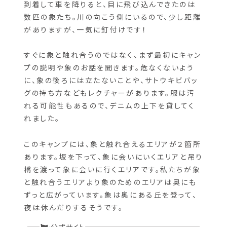
到着して車を降りると、目に飛び込んできたのは
数匹の象たち。川の向こう側にいるので、少し距離
がありますが、一気に釘付けです！
すぐに象と触れ合うのではなく、まず最初にキャン
プの説明や象のお話を聞きます。危なくないよう
に、象の後ろには立たないことや、サトウキビバッ
グの持ち方などもレクチャーがあります。服は汚
れる可能性もあるので、デニムの上下を貸してく
れました。
このキャンプには、象と触れ合えるエリアが２箇所
あります。坂を下って、象に会いにいくエリアと吊り
橋を渡って象に会いに行くエリアです。私たちが象
と触れ合うエリアより象のためのエリアは奥にも
ずっと広がっています。象は奥にある丘を登って、
夜は休んだりするそうです。