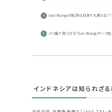
Sari Wangiの紅茶は日本でも買える！？
バリ島で見つけた「Sari Wangiデー
インドネシアは知られざる
子供の頃、自動販売機で「JAVA TEA