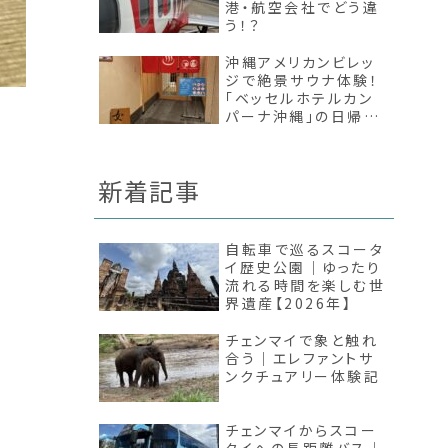
港・航空会社でどう違
う！？
沖縄アメリカンビレッ
ジで絶景サウナ体験！
「ベッセルホテルカン
パーナ沖縄」の日帰り
入浴レビュー
新着記事
自転車で巡るスコータ
イ歴史公園｜ゆったり
流れる時間を楽しむ世
界遺産【2026年】
チェンマイで象と触れ
合う｜エレファントサ
ンクチュアリー体験記
チェンマイからスコー