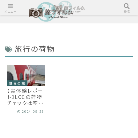
メニュー
検索
旅行の荷物
世界の旅
【実体験レポー
ト】LCCの荷物
チェックは空
港・航空会社で
2024.09.25
どう違う！？